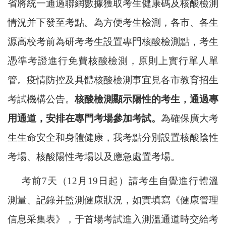
省將統一通過聯網數據獲取考生健康碼及核酸檢測
情況并下發至考點。為方便考生檢測，
各市、各生
源高校
考前為研考考生設置專門核酸檢測點，考生
憑準考證進行免費核酸檢測，原則上實行單人單
管。疫情防控及具體核酸檢測事宜見各市教育招生
考試機構公告。
核酸檢測顯示陽性的考生，通過專
用通道，安排在專門考場參加考試。
為確保廣大考
生生命安全和身體健
康，
我考點分別設置核酸陰性
考場、核酸陽性考場以及應急處置考場。
考前
7天（12月19日起）請考生自覺進行體溫
測量、記錄并監測健康狀況，如實填寫《健康管理
信息采集表》
，
于首場考試進入測溫通道時交給考