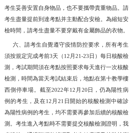
考生妥善安置自身物品，也不要攜帶貴重物品。
請
考生盡量提前到達考點并主動配合安檢。
為縮短安
檢時間，請考生盡量不要穿戴有金屬飾品的衣物。
六、請考生自覺遵守疫情防控要求，所有考生
須按規定完成考前
3天（12
月
21-23日）每日核酸檢
測，
考試期間須在考點按照要求每天進行一次核酸
檢測，時間為當天考試結束后，地點在第十教學樓
西側停車場。
截至
2
022年12月20日，仍為陽性病
例的考生，及在12月21日開始的核酸檢測中確診
為陽性病例的考生，均不需要再參加后續的核酸檢
測
。
考生進入考點時不需要提交核酸檢測證明，
我