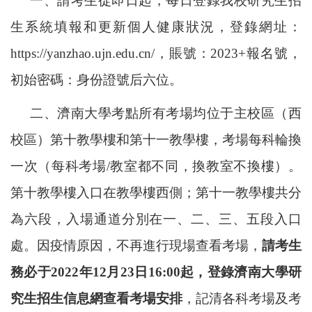
一、請考生從即日起，每日登錄我校研究生招
生系統填報和更新個人健康狀況，登錄網址：
https://yanzhao.ujn.edu.cn/，賬號：2023+報名號，
初始密碼：身份證號后六位。
二、濟南大學考點所有考場均位于主校區（西
校區）第十教學樓和第十一教學樓，考場每科輪換
一次（每科考場
/教室都不同，換教室不換樓）。
第十教學樓入口在教學樓西側；第十一教學樓共分
為六段，入場通道分別在一、二、三、五段入口
處。因疫情原因，不再進行現場
查看
考場，
請考生
務必于
2022年12月23日16:00起
，登錄濟南大學研
究生招生信息網查看考場安排
，記清各科考場及考