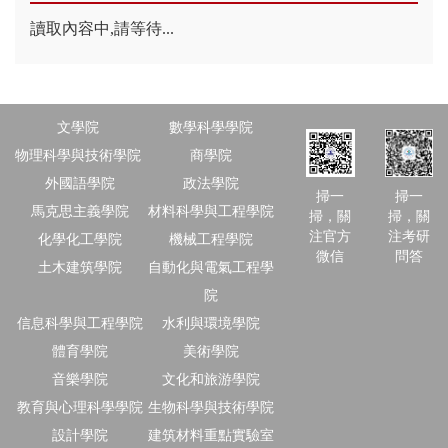
讀取內容中,請等待...
文學院
數學科學學院
物理科學與技術學院
商學院
外國語學院
政法學院
掃一
掃一
馬克思主義學院
材料科學與工程學院
掃，關
掃，關
注官方
注考研
化學化工學院
機械工程學院
微信
問答
土木建筑學院
自動化與電氣工程學
院
信息科學與工程學院
水利與環境學院
體育學院
美術學院
音樂學院
文化和旅游學院
教育與心理科學學院
生物科學與技術學院
設計學院
建筑材料重點實驗室