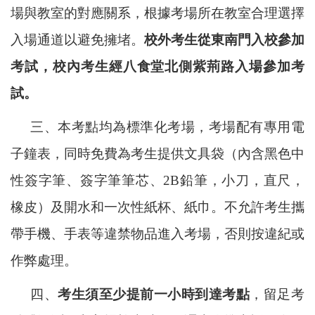
場與教室的對應關系，根據考場所在教室合理選擇
入場通道以避免擁堵。
校外考生從東南門入校參加
考試，校內考生經八食堂北側紫荊路入場參加考
試。
三、本考點均為標準化考場，考場配有專用電
子鐘表，同時免費為考生提供文具袋（內含黑色中
性簽字筆、簽字筆筆芯、
2B鉛筆，小刀，直尺，
橡皮）及開水和一次性紙杯、紙巾。不允許考生攜
帶手機、手表等違禁物品進入考場，否則按違紀或
作弊處理。
四、
考生須至少提前一小時到達考點
，留足考