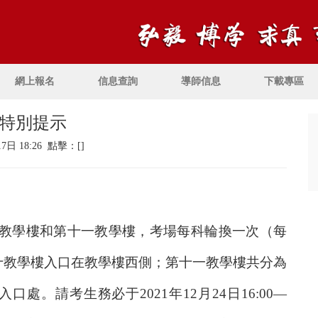
網上報名
信息查詢
導師信息
下載專區
特別提示
17日 18:26 點擊：[
]
教學樓和第十一教學樓，考場每科輪換一次（每
十教學樓入口在教學樓西側；第十一教學樓共分為
入口處。請考生務必于
2021
年
12
月
24
日
16:00
—