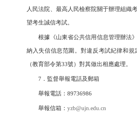
人民法院、最高人民檢察院關于辦理組織
望考生誠信考試。
根據《山東省公共信用信息管理辦法》
納入失信信息范圍。對違反考試紀律和規
（教育部令第
33
號）對其做出相應處理。
7
．監督舉報電話及郵箱
舉報電話：
89736986
舉報信箱：
yzb@ujn.edu.cn