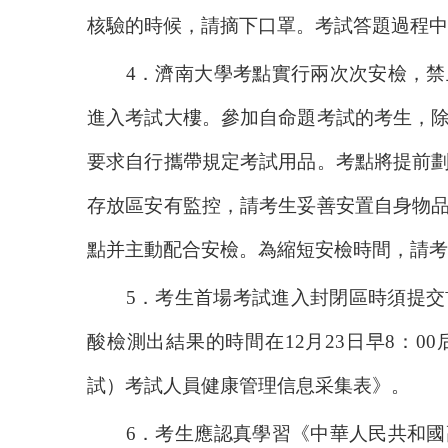
核驗的時候，請摘下口罩。考試答題過程中
4
．濟南大學考點實行兩次次安檢，禁
進入考試大樓。參加自命題考試的考生，
要求自行攜帶規定考試用品。考點將提前
存放區安有監控，請考生妥善安置自身物
點并主動配合安檢。為縮短安檢時間，請考
5
．考生首場考試進入封閉區時須提交
酸檢測出結果的時間在
12
月
23
日早
8
：
00
試）考試人員健康管理信息采集表》。
6
．考生應認真學習《中華人民共和國