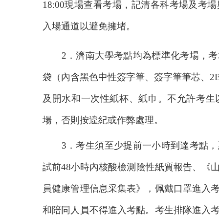
18:00
現場查看考場，記清各科考場及考場
入場通道以避免擁堵。
2
．濟南大學考點均為標準化考場，考
袋（內含黑色中性簽字筆、簽字筆筆芯、
2
及開水和一次性紙杯、紙巾。不允許考生
場，否則按違紀或作弊處理。
3
．考生須至少提前一小時到達考點，
試前
48
小時內核酸檢測陰性紙質報告、《
員健康管理信息采集表》，佩戴口罩進入
和陪同人員不得進入考點。考生排隊進入