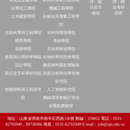
馬克思主義學院
材料科學與工程學院
掃，關
掃，關
注官方
注考研
化學化工學院
機械工程學院
微信
問答
土木建筑學院
自動化與電氣工程學
院
信息科學與工程學院
水利與環境學院
體育學院
美術學院
音樂學院
文化和旅游學院
教育與心理科學學院
生物科學與技術學院
設計學院
建筑材料重點實驗室
前沿交叉科學研究院
表面分析與化學生物
研究院
智能材料與工程研究
人工智能研究院
院
網絡環境智能計算技
術重點實驗室
地址：山東省濟南市南辛莊西路336號 郵編：250022 電話：0531-
82765949，89736986 傳真：0531-82765949 E-mail：yzb@ujn.edu.cn