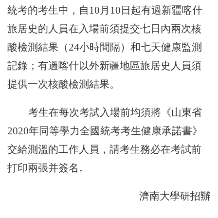
統考的考生中，
自
10月10日
起有過
新疆喀什
旅居史的
人員
在入場前須提交七日內兩次核
酸檢測結果
（
24小時間隔）和七天健康監測
記錄
；
有過
喀什以外新疆地區
旅居史人員須
提供
一次核酸檢測
結果
。
考生在每次考試入場前均須將《山東省
2020年同等學力全國統考考生健康承諾書》
交給測溫的工作人員，請考生務必在考試前
打印兩張并簽名。
濟南大學研招辦