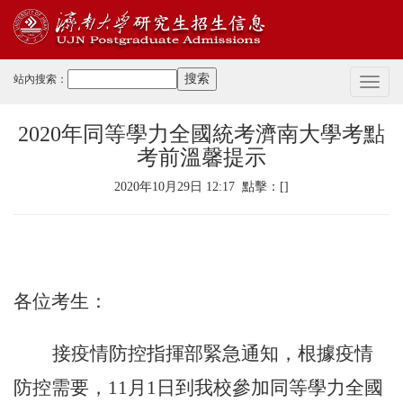
站內搜索：
切
換
導
2020年同等學力全國統考濟南大學考點
航
考前溫馨提示
2020年10月29日 12:17 點擊：[
]
各位考生：
接疫情防控指揮部緊急通知，根據疫情
防控需要，
11月1日到我校參加同等學力全國